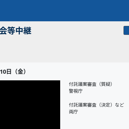
員会等中継
10日（金）
付託議案審査（質疑）
警視庁
付託議案審査（決定）など
両庁